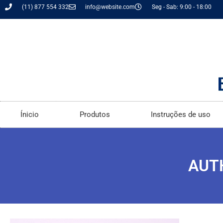
(11) 877 554 332
info@website.com
Seg - Sab: 9:00 - 18:00
Ínicio
Produtos
Instruções de uso
AUT